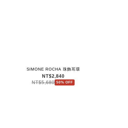
SIMONE ROCHA 珠飾耳環
SIMONE R
SIMO
NT$2,840
NT
N
NT$5,680
NT$19,
50% OFF
NT$27