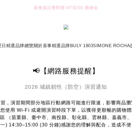
4
4
5
3
8
6
4
4
新會員註冊即贈 NT$100 購物金
3
3
4
2
7
5
3
3
TUANTUAN & GAUTE
2
2
3
1
6
4
2
2
:
:
:
1
1
2
0
5
3
1
1
七夕限定｜雙重禮遇
Enter
日
時
分
秒
0
0
1
4
2
0
0
0
3
1
TUANTUAN & GAUTE
2
0
夏日精選
品牌總覽
關於喜事
精選品牌
BULY 1803
SIMONE ROCHA
1
0
📢【網路服務提醒】
2026 城鎮韌性（防空）演習通知
空）演習，演習期間部分地區行動網路可能進行限速，影響商品
您使用 Wi-Fi 或避開演習時段下單，以獲得更順暢的購物
地區 （苗栗縣、臺中市、南投縣、彰化縣、雲林縣、嘉義市
10 (一) 14:30–15:00 (30 分鐘)感謝您的理解與配合，造