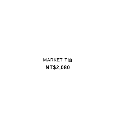
MARKET T恤
MAR
Y
NT$2,080
NT
N