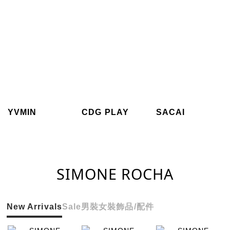
YVMIN
CDG PLAY
SACAI
SIMONE ROCHA
New Arrivals
Sale
男裝
女裝
飾品/配件