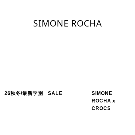
SIMONE ROCHA
26秋冬/最新季別
SALE
SIMONE
ROCHA x
CROCS