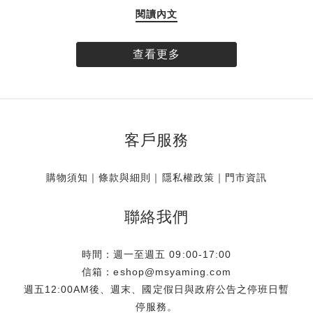
愛好者帶來一份專為假期打造的絕美限定贈禮。揉合品牌標誌
閱讀內文
性的唯美玫瑰圖樣與透明提袋設計，創造海濱清透、無憂無慮
的氣息，Simone Rocha 推出全球獨家的「台灣限定玫瑰透明
提袋」。即日起，凡於 Simone Rocha 台灣實體門市與線上官
查看更多
方商城消費達指定門檻，即可將這款帶限量珍藏帶回家。數量
有限，贈完為止。 專屬台灣的浪漫 全球獨家 玫瑰相伴盛夏
Simone Rocha 的設計語彙中，花卉始終是不可或缺的靈魂元
素。此次品牌特別獻上全球唯一、專屬於台灣的獨家限定贈
客戶服務
品，將具代表性之一的單朵玫瑰，細緻呈現於充滿渡假輕盈氣
息的透明提袋上。讓每一位穿戴 Simone Rocha 的風格藏家，
即使漫步於沙灘，也有最迷人的玫瑰相伴，展現獨樹一幟的個
購物須知
｜
條款與細則
｜
隱私權政策
｜
門市資訊
人魅力。 海邊渡假御用 一體成型的防水美學 大容量的從容收
納不僅具備極高美感，這款「台灣限定玫瑰透明提袋」更從渡
聯絡我們
假的實用概念出發。滿足假期至海岸、海島或河畔旅遊的需
求，將提袋的防水機能發揮淋漓盡致，海浪潑濺也能輕鬆應
時間：週一至週五 09:00-17:00
對。此外，貼心的大容量設計與收納空間，能裝下防曬乳、墨
信箱：eshop@msyaming.com
鏡、海灘巾等海邊出遊必備小物．甚至是小孩的玩具、拍照出
週五12:00AM後、週末、國定假日與政府公告之停班日暫
片配件及彩妝品都能輕鬆收納，免去分提多袋、大包小包出行
停服務。