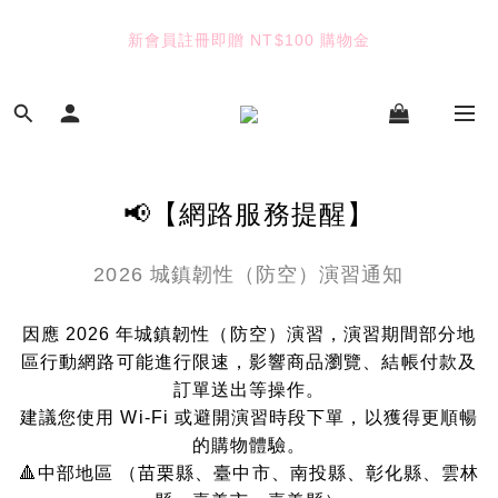
6
5
5
8
5
5
5
5
4
4
7
4
4
4
新會員註冊即贈 NT$100 購物金
TUANTUAN & GAUTE
9
4
3
3
6
3
3
3
8
3
2
2
5
2
2
2
7
2
1
1
4
1
1
1
七夕限定｜雙重禮遇
6
:
:
:
1
0
0
3
0
0
0
Enter
5
日
時
分
秒
0
2
4
1
3
0
TUANTUAN & GAUTE
📢【網路服務提醒】
2
1
0
2026 城鎮韌性（防空）演習通知
因應 2026 年城鎮韌性（防空）演習，演習期間部分地
區行動網路可能進行限速，影響商品瀏覽、結帳付款及
訂單送出等操作。
建議您使用 Wi-Fi 或避開演習時段下單，以獲得更順暢
的購物體驗。
🔺中部地區 （苗栗縣、臺中市、南投縣、彰化縣、雲林