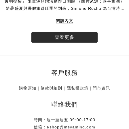
透明提袋」 限量滿額贈活動即日開跑 （圖片來源：喜事集團）
隨著盛夏與暑假旅遊旺季的到來，Simone Rocha 為台灣時尚
愛好者帶來一份專為假期打造的絕美限定贈禮。揉合品牌標誌
閱讀內文
性的唯美玫瑰圖樣與透明提袋設計，創造海濱清透、無憂無慮
的氣息，Simone Rocha 推出全球獨家的「台灣限定玫瑰透明
提袋」。即日起，凡於 Simone Rocha 台灣實體門市與線上官
查看更多
方商城消費達指定門檻，即可將這款帶限量珍藏帶回家。數量
有限，贈完為止。 專屬台灣的浪漫 全球獨家 玫瑰相伴盛夏
Simone Rocha 的設計語彙中，花卉始終是不可或缺的靈魂元
素。此次品牌特別獻上全球唯一、專屬於台灣的獨家限定贈
客戶服務
品，將具代表性之一的單朵玫瑰，細緻呈現於充滿渡假輕盈氣
息的透明提袋上。讓每一位穿戴 Simone Rocha 的風格藏家，
即使漫步於沙灘，也有最迷人的玫瑰相伴，展現獨樹一幟的個
購物須知
｜
條款與細則
｜
隱私權政策
｜
門市資訊
人魅力。 海邊渡假御用 一體成型的防水美學 大容量的從容收
納不僅具備極高美感，這款「台灣限定玫瑰透明提袋」更從渡
聯絡我們
假的實用概念出發。滿足假期至海岸、海島或河畔旅遊的需
求，將提袋的防水機能發揮淋漓盡致，海浪潑濺也能輕鬆應
時間：週一至週五 09:00-17:00
對。此外，貼心的大容量設計與收納空間，能裝下防曬乳、墨
信箱：eshop@msyaming.com