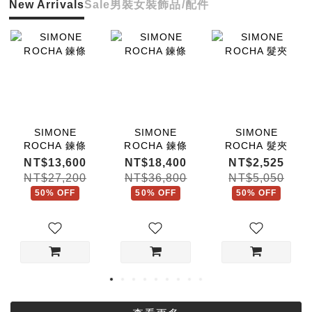
New Arrivals
Sale
男裝
女裝
飾品/配件
SIMONE
SIMONE
SIMONE
ROCHA 鍊條
ROCHA 鍊條
ROCHA 髮夾
NT$13,600
NT$18,400
NT$2,525
NT$27,200
NT$36,800
NT$5,050
50% OFF
50% OFF
50% OFF