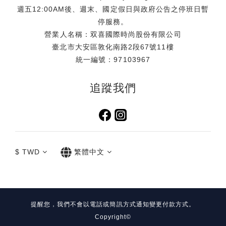
鏡、海灘巾等海邊出遊必備小物．甚至是小孩的玩具、拍照出
週五12:00AM後、週末、國定假日與政府公告之停班日暫
片配件及彩妝品都能輕鬆收納，免去分提多袋、大包小包出行
停服務。
的不便，柔軟且具韌性的材質讓它在行李箱中毫不佔據多餘空
營業人名稱：双喜國際時尚股份有限公司
間，只需壓扁平放收入即可。提袋特別採用一體成型的設計，
臺北市大安區敦化南路2段67號11樓
呈現出乾淨俐落的線條外，更能順暢、柔軟地貼合人體肩線，
統一編號：97103967
讓重量分散得更均勻，攜帶更從容。 活動資訊【Simone
Rocha 台灣限定玫瑰透明提袋】滿額贈活動時間：即日起至送
追蹤我們
完為止活動通路：Simone Rocha 全台門市、TUANTUAN E-
SHOP 同步進行活動機制：無折扣商品：單筆消費滿 $25,000
即贈乙個折扣商品：單筆消費滿 $35,000 即贈乙個注意事項：
本活動贈品每卡限贈乙次，恕不累贈，送完為止。依照實際公
告為準，品牌官方保有調整活動之權利。贈品規格：45.5 x 34
$
TWD
繁體中文
x 13.5 cm （圖片來源：喜事集團）門市資訊 Simone
Rocha 台北大安旗艦店地址：台北市大安區敦化南路一段252
巷24號1樓電話：02-2771-6070 Simone Rocha 信義遠百
A13地址：台北市信義區松仁路58號電話：02-8786-9808 社
群資訊＠tuantuan_official@simonerocha_tw＃
提醒您，我們不會以電話或簡訊方式通知變更付款方式。
SimoneRocha #台灣限定玫瑰透明提袋 【關於 Simone
Copyright©